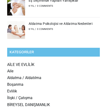
Eş Seçiminde Yapılan Yanlışıklar
6 YIL
/
0 COMMENTS
Aldatma Psikolojisi ve Aldatma Nedenleri
6 YIL
/
0 COMMENTS
KATEGORILER
AİLE VE EVLİLİK
Aile
Aldatma / Aldatılma
Boşanma
Evlilik
İlişki / Çatışma
BİREYSEL DANIŞMANLIK