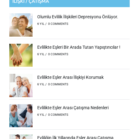
İLİŞKİ / ÇATIŞMA
Olumlu Evlilik İlişkileri Depresyonu Önlüyor.
6 YIL
/
0 COMMENTS
Evlilikte Eşleri Bir Arada Tutan Yapıştırıcılar !
6 YIL
/
0 COMMENTS
Evlilikte Eşler Arası İlişkiyi Korumak
6 YIL
/
0 COMMENTS
Evlilikte Eşler Arası Çatışma Nedenleri
6 YIL
/
0 COMMENTS
Evliliğin İlk Yıllarında Eşler Arası Çatışma