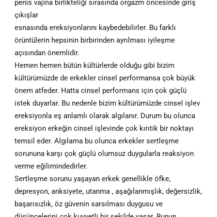
penis vajina birlikteliği sırasında orgazm öncesinde giriş
çıkışlar
esnasında ereksiyonlarını kaybedebilirler. Bu farklı
örüntülerin hepsinin birbirinden ayrılması iyileşme
açısından önemlidir.
Hemen hemen bütün kültürlerde olduğu gibi bizim
kültürümüzde de erkekler cinsel performansa çok büyük
önem atfeder. Hatta cinsel performans için çok güçlü
istek duyarlar. Bu nedenle bizim kültürümüzde cinsel işlev
ereksiyonla eş anlamlı olarak algılanır. Durum bu olunca
ereksiyon erkeğin cinsel işlevinde çok kırıtik bir noktayı
temsil eder. Algılama bu olunca erkekler sertleşme
sorununa karşı çok güçlü olumsuz duygularla reaksiyon
verme eğilimindedirler.
Sertleşme sorunu yaşayan erkek genellikle öfke,
depresyon, anksiyete, utanma , aşağılanmışlık, değersizlik,
başarısızlık, öz güvenin sarsılması duygusu ve
düşüncelerini çok kuvvetli bir şekilde yaşar. Bunun