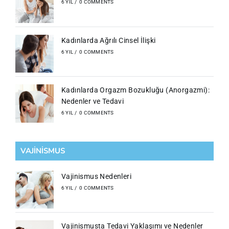
6 YIL
/
0 COMMENTS
Kadınlarda Ağrılı Cinsel İlişki
6 YIL
/
0 COMMENTS
Kadınlarda Orgazm Bozukluğu (Anorgazmi):
Nedenler ve Tedavi
6 YIL
/
0 COMMENTS
VAJİNİSMUS
Vajinismus Nedenleri
6 YIL
/
0 COMMENTS
Vajinismusta Tedavi Yaklaşımı ve Nedenler