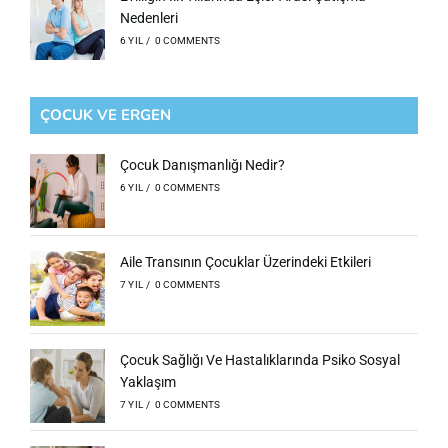
Nedenleri
6 YIL
/
0 COMMENTS
ÇOCUK VE ERGEN
Çocuk Danışmanlığı Nedir?
6 YIL
/
0 COMMENTS
Aile Transının Çocuklar Üzerindeki Etkileri
7 YIL
/
0 COMMENTS
Çocuk Sağlığı Ve Hastalıklarında Psiko Sosyal
Yaklaşım
7 YIL
/
0 COMMENTS