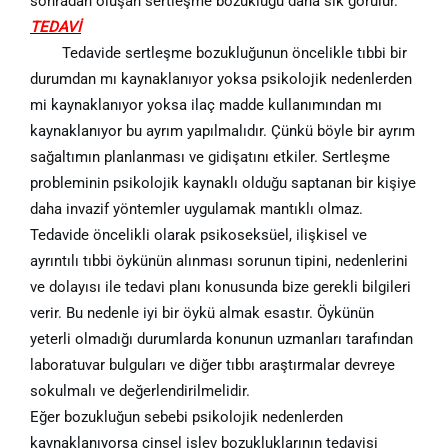
sonradan oluşan sertleşme bozukluğu daha sık görülür.
TEDAVİ
Tedavide sertleşme bozukluğunun öncelikle tıbbi bir
durumdan mı kaynaklanıyor yoksa psikolojik nedenlerden
mi kaynaklanıyor yoksa ilaç madde kullanımından mı
kaynaklanıyor bu ayrım yapılmalıdır. Çünkü böyle bir ayrım
sağaltımın planlanması ve gidişatını etkiler. Sertleşme
probleminin psikolojik kaynaklı olduğu saptanan bir kişiye
daha invazif yöntemler uygulamak mantıklı olmaz.
Tedavide öncelikli olarak psikoseksüel, ilişkisel ve
ayrıntılı tıbbi öykünün alınması sorunun tipini, nedenlerini
ve dolayısı ile tedavi planı konusunda bize gerekli bilgileri
verir. Bu nedenle iyi bir öykü almak esastır. Öykünün
yeterli olmadığı durumlarda konunun uzmanları tarafından
laboratuvar bulguları ve diğer tıbbı araştırmalar devreye
sokulmalı ve değerlendirilmelidir.
Eğer bozukluğun sebebi psikolojik nedenlerden
kaynaklanıyorsa cinsel işlev bozukluklarının tedavisi