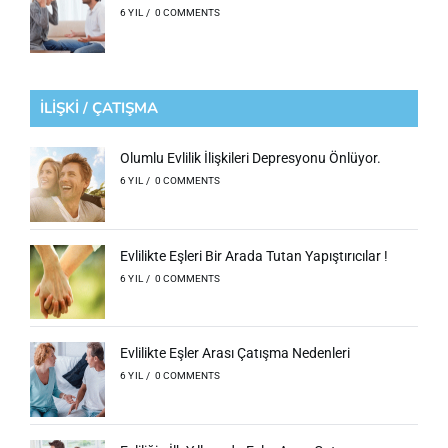
6 YIL
/
0 COMMENTS
İLİŞKİ / ÇATIŞMA
Olumlu Evlilik İlişkileri Depresyonu Önlüyor.
6 YIL
/
0 COMMENTS
Evlilikte Eşleri Bir Arada Tutan Yapıştırıcılar !
6 YIL
/
0 COMMENTS
Evlilikte Eşler Arası Çatışma Nedenleri
6 YIL
/
0 COMMENTS