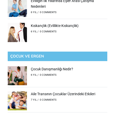
Evliliğin İlk Yıllarında Eşler Arası Çatışma
Nedenleri
6 YIL
/
0 COMMENTS
Kıskançlık (Evlilikte Kıskançlık)
6 YIL
/
0 COMMENTS
ÇOCUK VE ERGEN
Çocuk Danışmanlığı Nedir?
6 YIL
/
0 COMMENTS
Aile Transının Çocuklar Üzerindeki Etkileri
7 YIL
/
0 COMMENTS