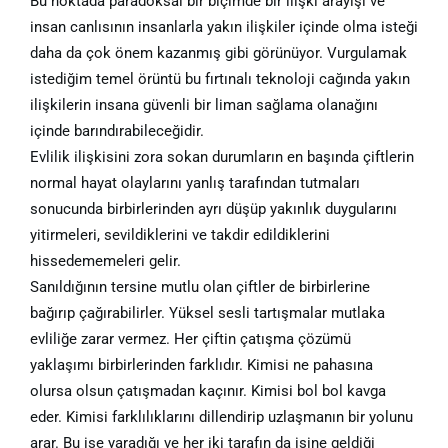
Bu noktada paradoksal bir biçimde bir ilişki arayışı ve
insan canlısının insanlarla yakın ilişkiler içinde olma isteği
daha da çok önem kazanmış gibi görünüyor. Vurgulamak
istediğim temel örüntü bu fırtınalı teknoloji cağında yakın
ilişkilerin insana güvenli bir liman sağlama olanağını
içinde barındırabileceğidir.
Evlilik ilişkisini zora sokan durumların en başında çiftlerin
normal hayat olaylarını yanlış tarafından tutmaları
sonucunda birbirlerinden ayrı düşüp yakınlık duygularını
yitirmeleri, sevildiklerini ve takdir edildiklerini
hissedememeleri gelir.
Sanıldığının tersine mutlu olan çiftler de birbirlerine
bağırıp çağırabilirler. Yüksel sesli tartışmalar mutlaka
evliliğe zarar vermez. Her çiftin çatışma çözümü
yaklaşımı birbirlerinden farklıdır. Kimisi ne pahasına
olursa olsun çatışmadan kaçınır. Kimisi bol bol kavga
eder. Kimisi farklılıklarını dillendirip uzlaşmanın bir yolunu
arar. Bu işe yaradığı ve her iki tarafın da işine geldiği