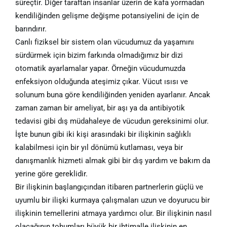
süreçtir. Diğer taraftan insanlar üzerin de kafa yormadan
kendiliğinden gelişme değişme potansiyelini de için de
barındırır.
Canlı fiziksel bir sistem olan vücudumuz da yaşamını
sürdürmek için bizim farkında olmadığımız bir dizi
otomatik ayarlamalar yapar. Örneğin vücudumuzda
enfeksiyon olduğunda ateşimiz çıkar. Vücut ısısı ve
solunum buna göre kendiliğinden yeniden ayarlanır. Ancak
zaman zaman bir ameliyat, bir aşı ya da antibiyotik
tedavisi gibi dış müdahaleye de vücudun gereksinimi olur.
İşte bunun gibi iki kişi arasındaki bir ilişkinin sağlıklı
kalabilmesi için bir yıl dönümü kutlaması, veya bir
danışmanlık hizmeti almak gibi bir dış yardım ve bakım da
yerine göre gereklidir.
Bir ilişkinin başlangıçından itibaren partnerlerin güçlü ve
uyumlu bir ilişki kurmaya çalışmaları uzun ve doyurucu bir
ilişkinin temellerini atmaya yardımcı olur. Bir ilişkinin nasıl
olacağının tohumları büyük bir ihtimalle ilişkinin en