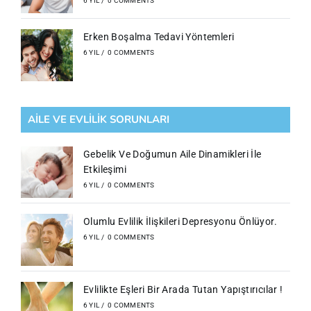
6 YIL
/
0 COMMENTS
Erken Boşalma Tedavi Yöntemleri
6 YIL
/
0 COMMENTS
AILE VE EVLILIK SORUNLARI
Gebelik Ve Doğumun Aile Dinamikleri İle
Etkileşimi
6 YIL
/
0 COMMENTS
Olumlu Evlilik İlişkileri Depresyonu Önlüyor.
6 YIL
/
0 COMMENTS
Evlilikte Eşleri Bir Arada Tutan Yapıştırıcılar !
6 YIL
/
0 COMMENTS