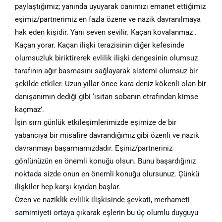
paylaştığımız; yanında uyuyarak canımızı emanet ettiğimiz
eşimiz/partnerimiz en fazla özene ve nazik davranılmaya
hak eden kişidir. Yani seven sevilir. Kaçan kovalanmaz .
Kaçan yorar. Kaçan ilişki terazisinin diğer kefesinde
olumsuzluk biriktirerek evlilik ilişki dengesinin olumsuz
tarafının ağır basmasını sağlayarak sistemi olumsuz bir
şekilde etkiler. Uzun yıllar önce kara deniz kökenli olan bir
danışanımın dediği gibi ‘ısıtan sobanın etrafından kimse
kaçmaz’.
İşin sırrı günlük etkileşimlerimizde eşimize de bir
yabancıya bir misafire davrandığımız gibi özenli ve nazik
davranmayı başarmamızdadır. Eşiniz/partneriniz
gönlünüzün en önemli konuğu olsun. Bunu başardığınız
noktada sizde onun en önemli konuğu olursunuz. Çünkü
ilişkiler hep karşı kıyıdan başlar.
Özen ve naziklik evlilik ilişkisinde şevkati, merhameti
samimiyeti ortaya çıkarak eşlerin bu üç olumlu duyguyu