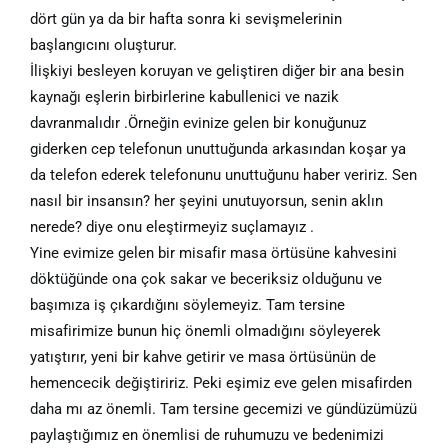
dört gün ya da bir hafta sonra ki sevişmelerinin
başlangıcını oluşturur.
İlişkiyi besleyen koruyan ve geliştiren diğer bir ana besin
kaynağı eşlerin birbirlerine kabullenici ve nazik
davranmalıdır .Örneğin evinize gelen bir konuğunuz
giderken cep telefonun unuttuğunda arkasından koşar ya
da telefon ederek telefonunu unuttuğunu haber veririz. Sen
nasıl bir insansın? her şeyini unutuyorsun, senin aklın
nerede? diye onu eleştirmeyiz suçlamayız .
Yine evimize gelen bir misafir masa örtüsüne kahvesini
döktüğünde ona çok sakar ve beceriksiz olduğunu ve
başımıza iş çıkardığını söylemeyiz. Tam tersine
misafirimize bunun hiç önemli olmadığını söyleyerek
yatıştırır, yeni bir kahve getirir ve masa örtüsünün de
hemencecik değiştiririz. Peki eşimiz eve gelen misafirden
daha mı az önemli. Tam tersine gecemizi ve gündüzümüzü
paylaştığımız en önemlisi de ruhumuzu ve bedenimizi