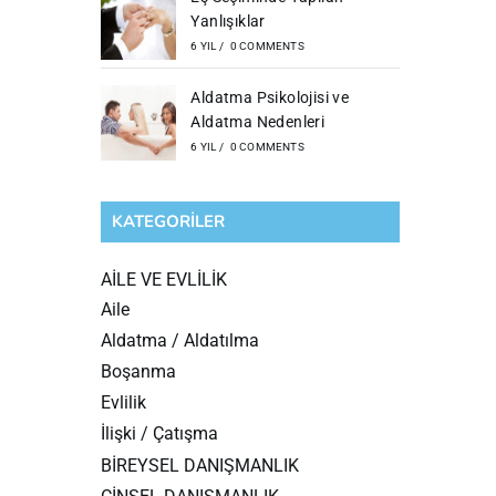
Yanlışıklar
6 YIL
/
0 COMMENTS
Aldatma Psikolojisi ve
Aldatma Nedenleri
6 YIL
/
0 COMMENTS
KATEGORILER
AİLE VE EVLİLİK
Aile
Aldatma / Aldatılma
Boşanma
Evlilik
İlişki / Çatışma
BİREYSEL DANIŞMANLIK