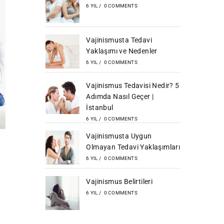
6 YIL
/
0 COMMENTS
Vajinismusta Tedavi
Yaklaşımı ve Nedenler
6 YIL
/
0 COMMENTS
Vajinismus Tedavisi Nedir? 5
Adımda Nasıl Geçer |
İstanbul
6 YIL
/
0 COMMENTS
Vajinismusta Uygun
Olmayan Tedavi Yaklaşımları
6 YIL
/
0 COMMENTS
Vajinismus Belirtileri
6 YIL
/
0 COMMENTS