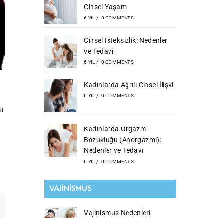
Cinsel Yaşam
6 YIL
/
0 COMMENTS
Cinsel İsteksizlik: Nedenler
ve Tedavi
6 YIL
/
0 COMMENTS
Kadınlarda Ağrılı Cinsel İlişki
6 YIL
/
0 COMMENTS
it
Kadınlarda Orgazm
Bozukluğu (Anorgazmi):
Nedenler ve Tedavi
6 YIL
/
0 COMMENTS
VAJİNİSMUS
Vajinismus Nedenleri