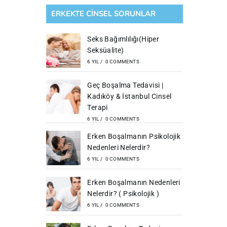
ERKEKTE CİNSEL SORUNLAR
Seks Bağımlılığı(Hiper
Seksüalite)
6 YIL
/
0 COMMENTS
Geç Boşalma Tedavisi |
Kadıköy & İstanbul Cinsel
Terapi
6 YIL
/
0 COMMENTS
Erken Boşalmanın Psikolojik
Nedenleri Nelerdir?
6 YIL
/
0 COMMENTS
Erken Boşalmanın Nedenleri
Nelerdir? ( Psikolojik )
6 YIL
/
0 COMMENTS