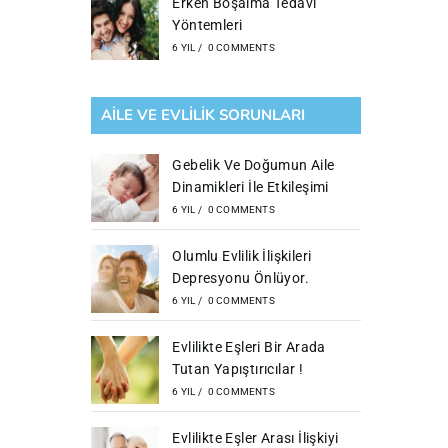
Erken Boşalma Tedavi
Yöntemleri
6 YIL
/
0 COMMENTS
AILE VE EVLILIK SORUNLARI
Gebelik Ve Doğumun Aile
Dinamikleri İle Etkileşimi
6 YIL
/
0 COMMENTS
Olumlu Evlilik İlişkileri
Depresyonu Önlüyor.
6 YIL
/
0 COMMENTS
Evlilikte Eşleri Bir Arada
Tutan Yapıştırıcılar !
6 YIL
/
0 COMMENTS
Evlilikte Eşler Arası İlişkiyi