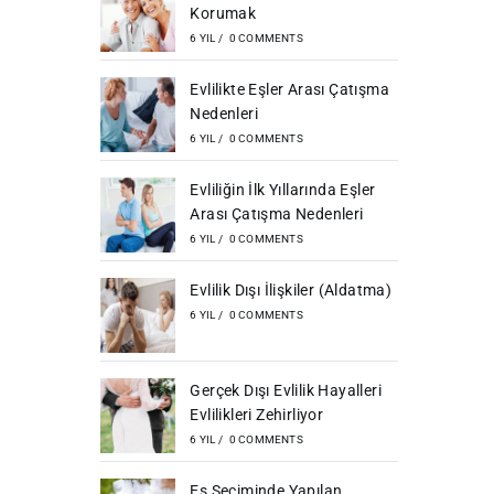
Korumak
6 YIL
/
0 COMMENTS
Evlilikte Eşler Arası Çatışma
Nedenleri
6 YIL
/
0 COMMENTS
Evliliğin İlk Yıllarında Eşler
Arası Çatışma Nedenleri
6 YIL
/
0 COMMENTS
Evlilik Dışı İlişkiler (Aldatma)
6 YIL
/
0 COMMENTS
Gerçek Dışı Evlilik Hayalleri
Evlilikleri Zehirliyor
6 YIL
/
0 COMMENTS
Eş Seçiminde Yapılan