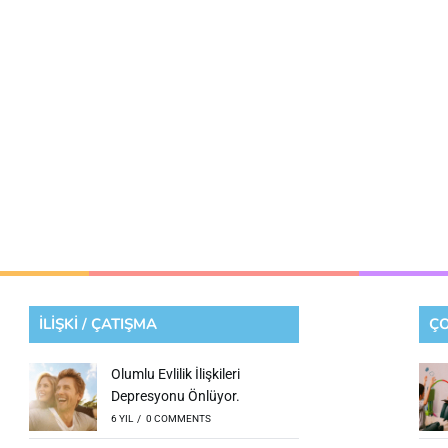
İLİŞKİ / ÇATIŞMA
ÇO
Olumlu Evlilik İlişkileri
Depresyonu Önlüyor.
6 YIL
/
0 COMMENTS