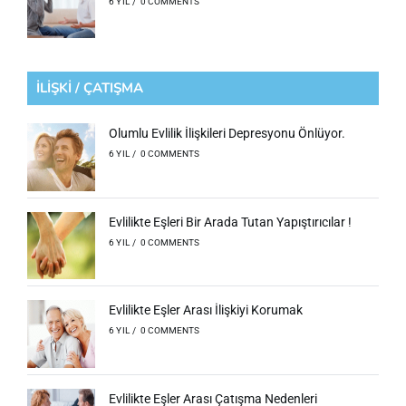
6 YIL
/
0 COMMENTS
İLİŞKİ / ÇATIŞMA
Olumlu Evlilik İlişkileri Depresyonu Önlüyor.
6 YIL
/
0 COMMENTS
Evlilikte Eşleri Bir Arada Tutan Yapıştırıcılar !
6 YIL
/
0 COMMENTS
Evlilikte Eşler Arası İlişkiyi Korumak
6 YIL
/
0 COMMENTS
Evlilikte Eşler Arası Çatışma Nedenleri