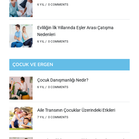
6 YIL
/
0 COMMENTS
Evliliğin İlk Yıllarında Eşler Arası Çatışma
Nedenleri
6 YIL
/
0 COMMENTS
ÇOCUK VE ERGEN
Çocuk Danışmanlığı Nedir?
6 YIL
/
0 COMMENTS
Aile Transının Çocuklar Üzerindeki Etkileri
7 YIL
/
0 COMMENTS