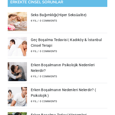
ERKEKTE CİNSEL SORUNLAR
Seks Bağımlılığı(Hiper Seksüalite)
6 YIL
/
0 COMMENTS
Geç Boşalma Tedavisi | Kadıköy & İstanbul
Cinsel Terapi
6 YIL
/
0 COMMENTS
Erken Boşalmanın Psikolojik Nedenleri
Nelerdir?
6 YIL
/
0 COMMENTS
Erken Boşalmanın Nedenleri Nelerdir? (
Psikolojik )
6 YIL
/
0 COMMENTS
Erken Boşalma Tedavi Yöntemleri