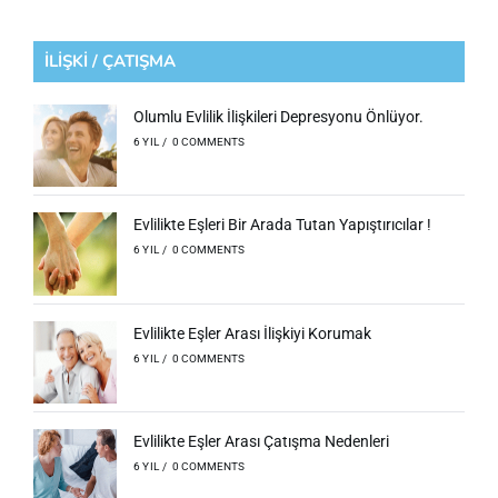
İLİŞKİ / ÇATIŞMA
Olumlu Evlilik İlişkileri Depresyonu Önlüyor.
6 YIL
/
0 COMMENTS
Evlilikte Eşleri Bir Arada Tutan Yapıştırıcılar !
6 YIL
/
0 COMMENTS
Evlilikte Eşler Arası İlişkiyi Korumak
6 YIL
/
0 COMMENTS
Evlilikte Eşler Arası Çatışma Nedenleri
6 YIL
/
0 COMMENTS