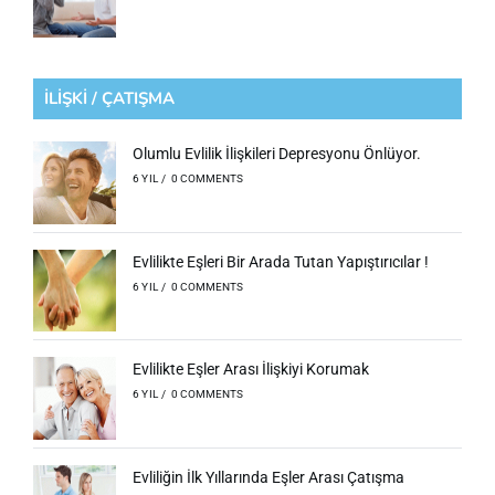
İLİŞKİ / ÇATIŞMA
Olumlu Evlilik İlişkileri Depresyonu Önlüyor.
6 YIL
/
0 COMMENTS
Evlilikte Eşleri Bir Arada Tutan Yapıştırıcılar !
6 YIL
/
0 COMMENTS
Evlilikte Eşler Arası İlişkiyi Korumak
6 YIL
/
0 COMMENTS
Evliliğin İlk Yıllarında Eşler Arası Çatışma