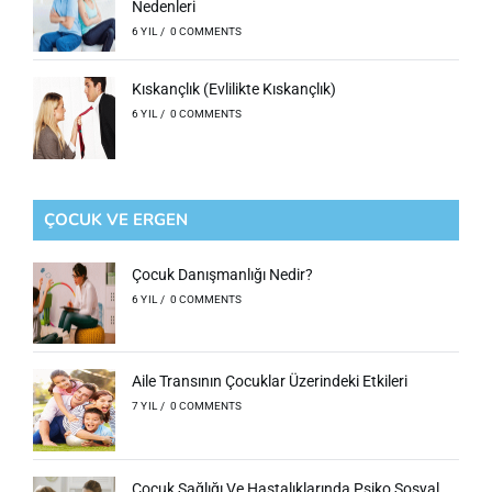
Nedenleri
6 YIL
/
0 COMMENTS
Kıskançlık (Evlilikte Kıskançlık)
6 YIL
/
0 COMMENTS
ÇOCUK VE ERGEN
Çocuk Danışmanlığı Nedir?
6 YIL
/
0 COMMENTS
Aile Transının Çocuklar Üzerindeki Etkileri
7 YIL
/
0 COMMENTS
Çocuk Sağlığı Ve Hastalıklarında Psiko Sosyal